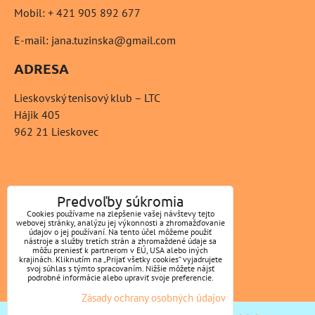
Mobil: + 421 905 892 677
E-mail: jana.tuzinska@gmail.com
ADRESA
Lieskovský tenisový klub – LTC
Hájik 405
962 21 Lieskovec
ZAVOLÁME VÁM SPÄŤ
Predvoľby súkromia
Cookies používame na zlepšenie vašej návštevy tejto
*
webovej stránky, analýzu jej výkonnosti a zhromažďovanie
Váš telefón:
údajov o jej používaní. Na tento účel môžeme použiť
nástroje a služby tretích strán a zhromaždené údaje sa
môžu preniesť k partnerom v EÚ, USA alebo iných
krajinách. Kliknutím na „Prijať všetky cookies“ vyjadrujete
svoj súhlas s týmto spracovaním. Nižšie môžete nájsť
podrobné informácie alebo upraviť svoje preferencie.
Odoslať
Zásady ochrany osobných údajov