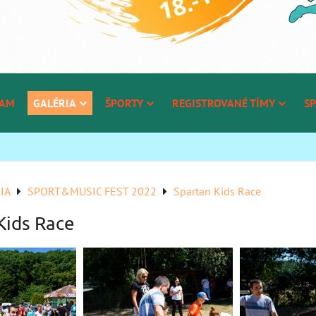
RAM
GALÉRIA
ŠPORTY
REGISTROVANÉ TÍMY
SP
IA
SPORT&MUSIC FEST 2022
Spartan Kids Race
Kids Race