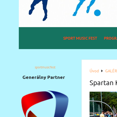
SPORT MUSIC FEST
PROG
sportmusicfest
Úvod
GALÉR
Generálny Partner
Spartan 