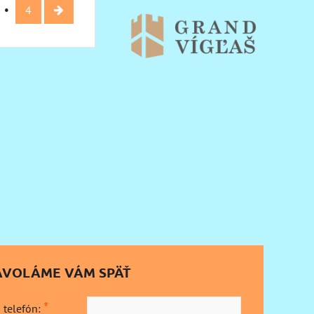
4
AVOLÁME VÁM SPÄŤ
*
 telefón: