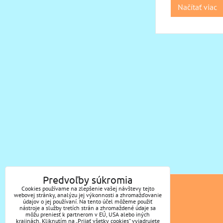
Načítať viac
Predvoľby súkromia
Cookies používame na zlepšenie vašej návštevy tejto
KONTAKT
webovej stránky, analýzu jej výkonnosti a zhromažďovanie
údajov o jej používaní. Na tento účel môžeme použiť
nástroje a služby tretích strán a zhromaždené údaje sa
Mobil: + 421 905 892 677
môžu preniesť k partnerom v EÚ, USA alebo iných
krajinách. Kliknutím na „Prijať všetky cookies“ vyjadrujete