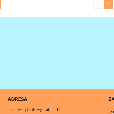
1
2
ADRESA
Z
Lieskovský tenisový klub – LTC
Váš