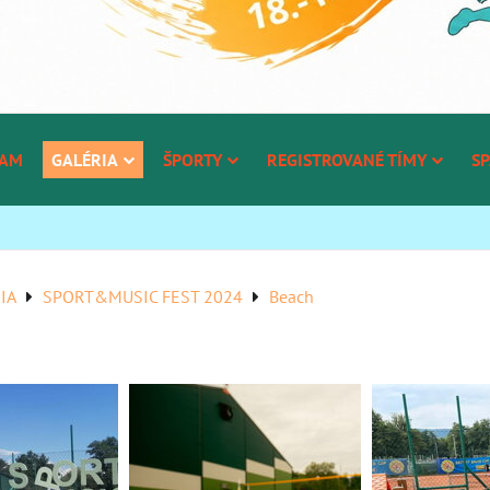
RAM
GALÉRIA
ŠPORTY
REGISTROVANÉ TÍMY
SP
IA
SPORT&MUSIC FEST 2024
Beach