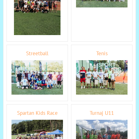
Streetball
Tenis
Spartan Kids Race
Turnaj U11