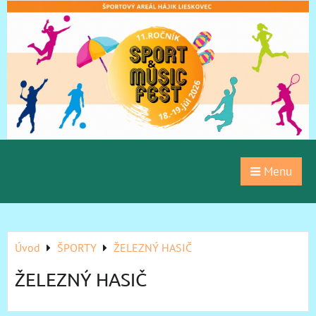
Menu
Úvod
ŠPORTY
ŽELEZNÝ HASIČ
ŽELEZNÝ HASIČ