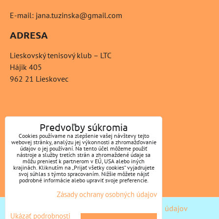
E-mail: jana.tuzinska@gmail.com
ADRESA
Lieskovský tenisový klub – LTC
Hájik 405
962 21 Lieskovec
ZAVOLÁME VÁM SPÄŤ
Predvoľby súkromia
Cookies používame na zlepšenie vašej návštevy tejto
*
webovej stránky, analýzu jej výkonnosti a zhromažďovanie
Váš telefón:
údajov o jej používaní. Na tento účel môžeme použiť
nástroje a služby tretích strán a zhromaždené údaje sa
môžu preniesť k partnerom v EÚ, USA alebo iných
krajinách. Kliknutím na „Prijať všetky cookies“ vyjadrujete
svoj súhlas s týmto spracovaním. Nižšie môžete nájsť
podrobné informácie alebo upraviť svoje preferencie.
Odoslať
Zásady ochrany osobných údajov
Predvoľby súkromia
Zásady ochrany osobných údajov
Ukázať podrobnosti